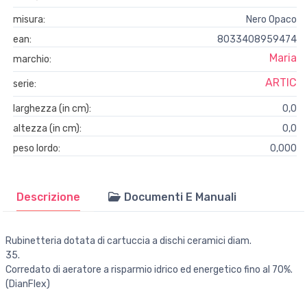
misura:
Nero Opaco
ean:
8033408959474
Maria
marchio:
ARTIC
serie:
larghezza (in cm):
0,0
altezza (in cm):
0,0
peso lordo:
0,000
Descrizione
Documenti E Manuali
Rubinetteria dotata di cartuccia a dischi ceramici diam.
35.
Corredato di aeratore a risparmio idrico ed energetico fino al 70%.
(DianFlex)