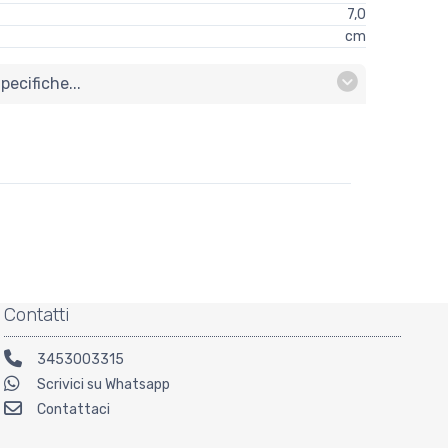
7,0
cm
ecifiche...
Contatti
3453003315
Scrivici su Whatsapp
Contattaci