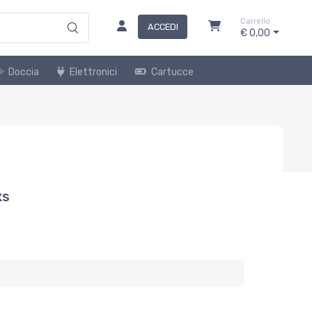
Carrello
ACCEDI
€ 0,00
Doccia
Elettronici
Cartucce
xs