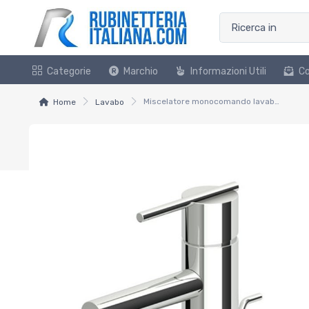
Categorie
Marchio
Informazioni Utili
Co
Miscelatore monocomando lavabo serie zxs
Home
Lavabo