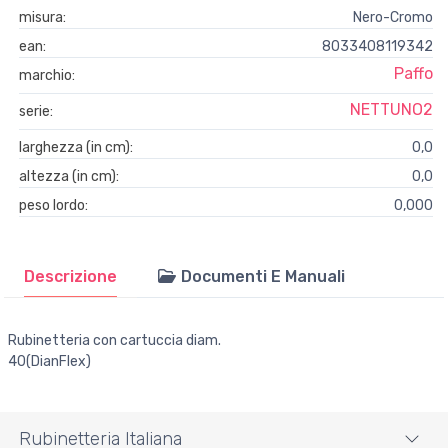
misura:
Nero-Cromo
ean:
8033408119342
Paffo
marchio:
NETTUNO2
serie:
larghezza (in cm):
0,0
altezza (in cm):
0,0
peso lordo:
0,000
Descrizione
Documenti E Manuali
Rubinetteria con cartuccia diam.
40(DianFlex)
Rubinetteria Italiana